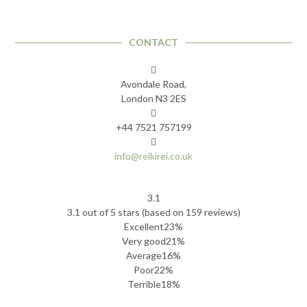
CONTACT
Avondale Road,
London N3 2ES
+44 7521 757199
info@reikirei.co.uk
3.1
Rated
3.1 out of 5 stars (based on 159 reviews)
3.1
Excellent
23%
out
Very good
21%
of
Average
16%
5
Poor
22%
Terrible
18%